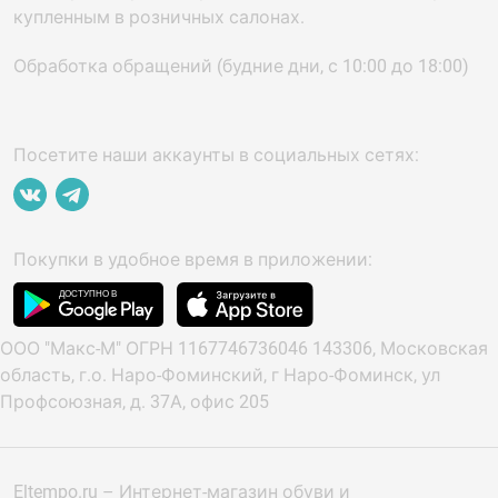
купленным в розничных салонах.
Обработка обращений (будние дни, с 10:00 до 18:00)
Посетите наши аккаунты в социальных сетях:
Покупки в удобное время в приложении:
ООО "Макс-М" ОГРН 1167746736046 143306, Московская
область, г.о. Наро-Фоминский, г Наро-Фоминск, ул
Профсоюзная, д. 37А, офис 205
Eltempo.ru – Интернет-магазин обуви и