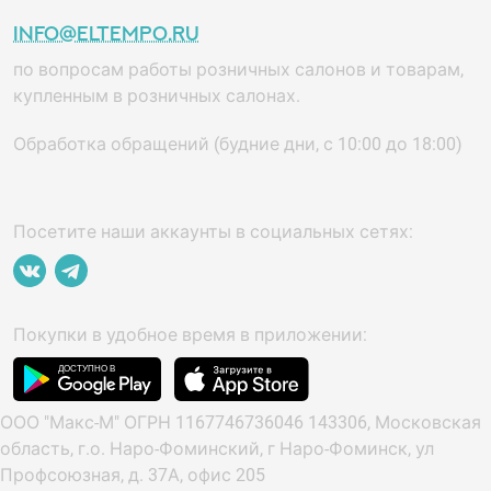
info@eltempo.ru
по вопросам работы розничных салонов и товарам,
купленным в розничных салонах.
Обработка обращений (будние дни, с 10:00 до 18:00)
Посетите наши аккаунты в социальных сетях:
Покупки в удобное время в приложении:
ООО "Макс-М" ОГРН 1167746736046 143306, Московская
область, г.о. Наро-Фоминский, г Наро-Фоминск, ул
Профсоюзная, д. 37А, офис 205