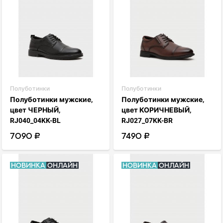
favorite_border
favorite_border
Полуботинки
Полуботинки
Полуботинки мужские,
Полуботинки мужские,
цвет ЧЕРНЫЙ,
цвет КОРИЧНЕВЫЙ,
RJ040_04KK-BL
RJ027_07KK-BR
7090 ₽
7490 ₽
Новинка
Онлайн
Новинка
Онлайн
visibility
visibility
favorite_border
favorite_border