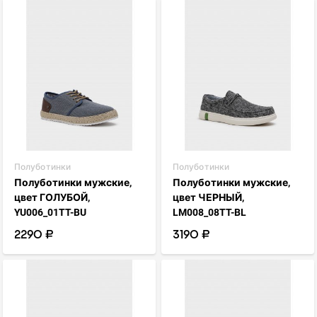
visibility
visibility
favorite_border
favorite_border
Полуботинки
Полуботинки
Полуботинки мужские,
Полуботинки мужские,
цвет ГОЛУБОЙ,
цвет ЧЕРНЫЙ,
YU006_01TT-BU
LM008_08TT-BL
2290 ₽
3190 ₽
visibility
visibility
favorite_border
favorite_border