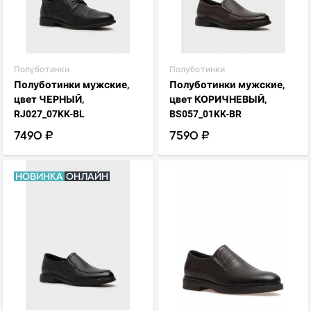
Полуботинки
Полуботинки
Полуботинки мужские,
Полуботинки мужские,
цвет ЧЕРНЫЙ,
цвет КОРИЧНЕВЫЙ,
RJ027_07KK-BL
BS057_01KK-BR
7490 ₽
7590 ₽
Новинка
Онлайн
visibility
visibility
favorite_border
favorite_border