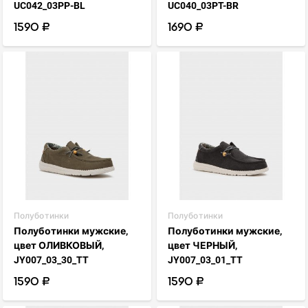
UC042_03PP-BL
UC040_03PT-BR
1590 ₽
1690 ₽
visibility
visibility
favorite_border
favorite_border
Полуботинки
Полуботинки
Полуботинки мужские,
Полуботинки мужские,
цвет ОЛИВКОВЫЙ,
цвет ЧЕРНЫЙ,
JY007_03_30_TT
JY007_03_01_TT
1590 ₽
1590 ₽