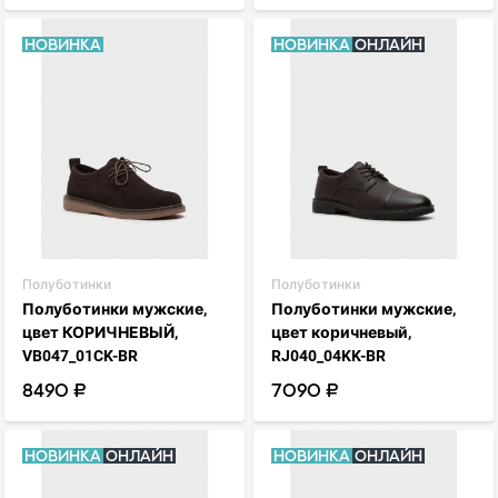
Новинка
Новинка
Онлайн
visibility
visibility
favorite_border
favorite_border
Полуботинки
Полуботинки
Полуботинки мужские,
Полуботинки мужские,
цвет КОРИЧНЕВЫЙ,
цвет коричневый,
VB047_01CK-BR
RJ040_04KK-BR
8490 ₽
7090 ₽
Новинка
Онлайн
Новинка
Онлайн
visibility
visibility