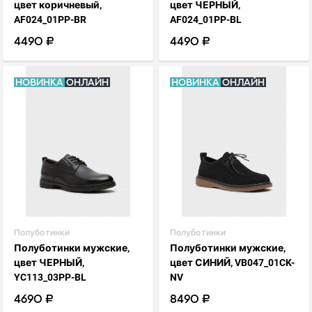
цвет коричневый,
цвет ЧЕРНЫЙ,
AF024_01PP-BR
AF024_01PP-BL
4490 ₽
4490 ₽
Новинка
Онлайн
Новинка
Онлайн
visibility
visibility
favorite_border
favorite_border
Полуботинки
Полуботинки
Полуботинки мужские,
Полуботинки мужские,
цвет ЧЕРНЫЙ,
цвет СИНИЙ, VB047_01CK-
YC113_03PP-BL
NV
4690 ₽
8490 ₽