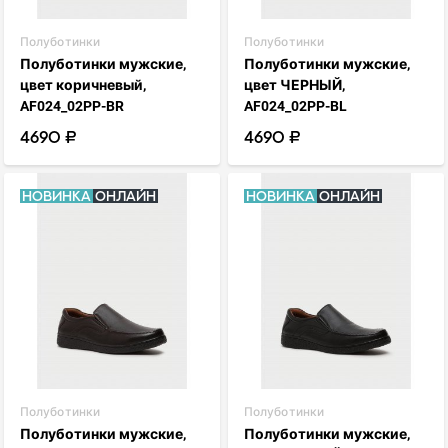
Полуботинки
Полуботинки
Полуботинки мужские,
Полуботинки мужские,
цвет коричневый,
цвет ЧЕРНЫЙ,
AF024_02PP-BR
AF024_02PP-BL
4690 ₽
4690 ₽
Новинка
Онлайн
Новинка
Онлайн
visibility
visibility
favorite_border
favorite_border
Полуботинки
Полуботинки
Полуботинки мужские,
Полуботинки мужские,