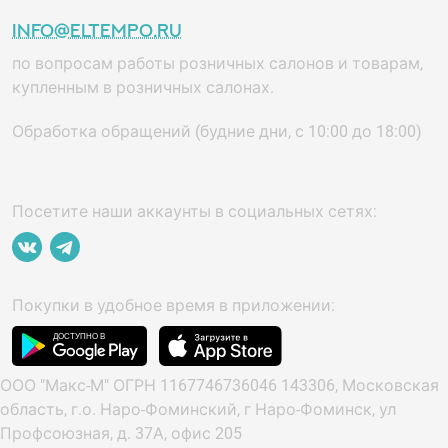
info@eltempo.ru
по вопросам работы розничных салонов и товарам,
купленным в розничных салонах.
Обработка обращений (будние дни, с 10:00 до 18:00)
Посетите наши аккаунты в социальных сетях:
Покупки в удобное время в приложении:
ООО "Макс-М" ОГРН 1167746736046 143306, Московская
область, г.о. Наро-Фоминский, г Наро-Фоминск, ул
Профсоюзная, д. 37А, офис 205