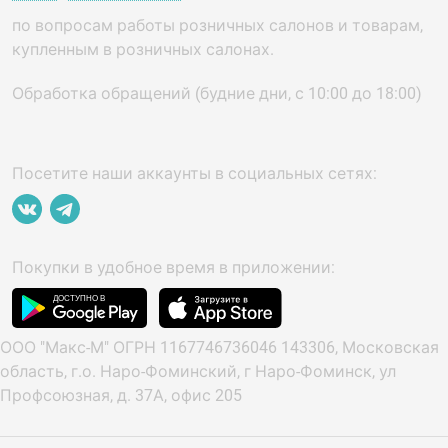
по вопросам работы розничных салонов и товарам,
купленным в розничных салонах.
Обработка обращений (будние дни, с 10:00 до 18:00)
Посетите наши аккаунты в социальных сетях:
Покупки в удобное время в приложении:
ООО "Макс-М" ОГРН 1167746736046 143306, Московская
область, г.о. Наро-Фоминский, г Наро-Фоминск, ул
Профсоюзная, д. 37А, офис 205