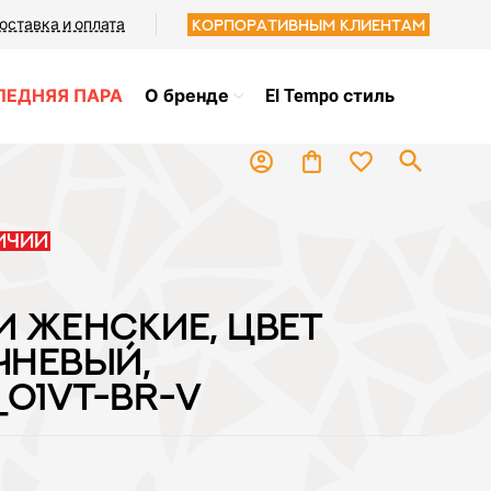
оставка и оплата
Корпоративным клиентам
ЛЕДНЯЯ ПАРА
О бренде
El Tempo стиль
search
favorite_border
account_circle
shopping_bag
ичии
И ЖЕНСКИЕ, ЦВЕТ
ЧНЕВЫЙ,
_01VT-BR-V