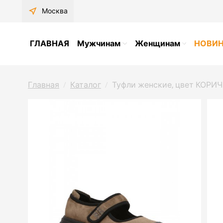
near_me
Москва
ГЛАВНАЯ
Мужчинам
Женщинам
НОВИ
Главная
Каталог
Туфли женские, цвет КОРИЧ
/
/