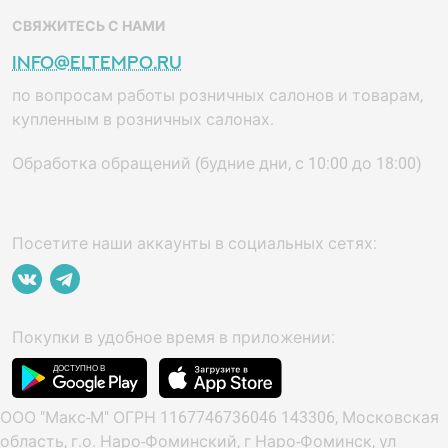
СВЯЖИТЕСЬ С НАМИ
info@eltempo.ru
по вопросам работы розничных салонов и товарам,
купленным в розничных салонах.
Обработка обращений (будние дни, с 10:00 до 18:00)
Посетите наши аккаунты в социальных сетях:
Покупки в удобное время в приложении:
ООО "Макс-М" ОГРН 1167746736046 143306, Московская
область, г.о. Наро-Фоминский, г Наро-Фоминск, ул