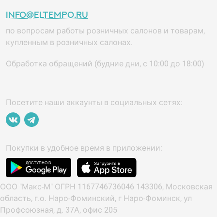
info@eltempo.ru
по вопросам работы розничных салонов и товарам,
купленным в розничных салонах.
Обработка обращений (будние дни, с 10:00 до 18:00)
Посетите наши аккаунты в социальных сетях:
Покупки в удобное время в приложении:
ООО "Макс-М" ОГРН 1167746736046 143306, Московская
область, г.о. Наро-Фоминский, г Наро-Фоминск, ул
Профсоюзная, д. 37А, офис 205