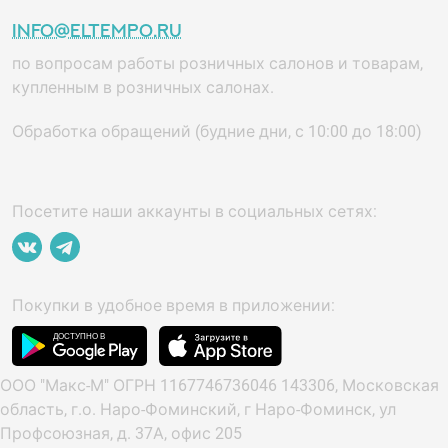
info@eltempo.ru
по вопросам работы розничных салонов и товарам,
купленным в розничных салонах.
Обработка обращений (будние дни, с 10:00 до 18:00)
Посетите наши аккаунты в социальных сетях:
Покупки в удобное время в приложении:
ООО "Макс-М" ОГРН 1167746736046 143306, Московская
область, г.о. Наро-Фоминский, г Наро-Фоминск, ул
Профсоюзная, д. 37А, офис 205