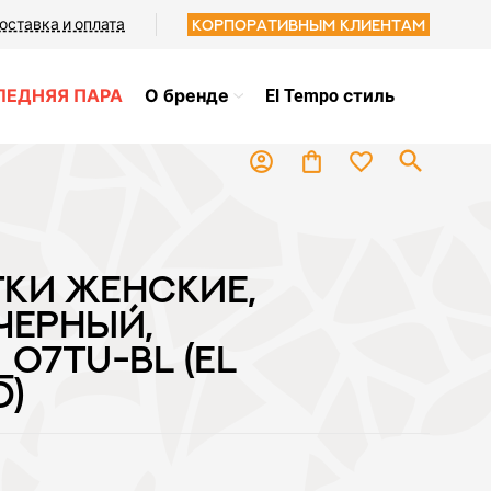
оставка и оплата
Корпоративным клиентам
ЛЕДНЯЯ ПАРА
О бренде
El Tempo стиль
search
favorite_border
account_circle
shopping_bag
ТКИ ЖЕНСКИЕ,
ЧЕРНЫЙ,
_07TU-BL (EL
O)