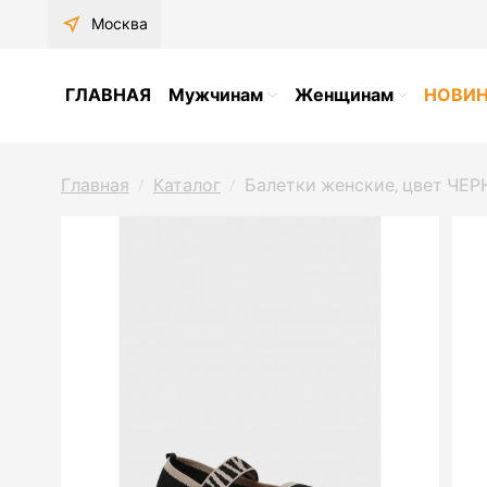
near_me
Москва
ГЛАВНАЯ
Мужчинам
Женщинам
НОВИ
Главная
Каталог
Балетки женские, цвет ЧЕР
/
/