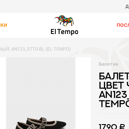
Д
НКИ
ПОС
НЫЙ, AN123_07TU-BL (EL TEMPO)
Балетки
БАЛЕ
ЦВЕТ 
AN123
TEMP
1790 ₽