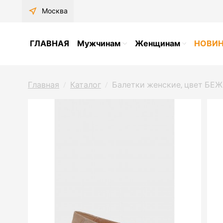
near_me
Москва
ГЛАВНАЯ
Мужчинам
Женщинам
НОВИ
Главная
Каталог
Балетки женские, цвет БЕЖЕ
/
/