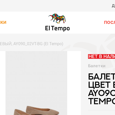
Д
НКИ
ПОС
ВЫЙ, AY090_02VT-BG (El Tempo)
Нет в нал
Балетки
БАЛЕ
ЦВЕТ 
AY090
TEMP