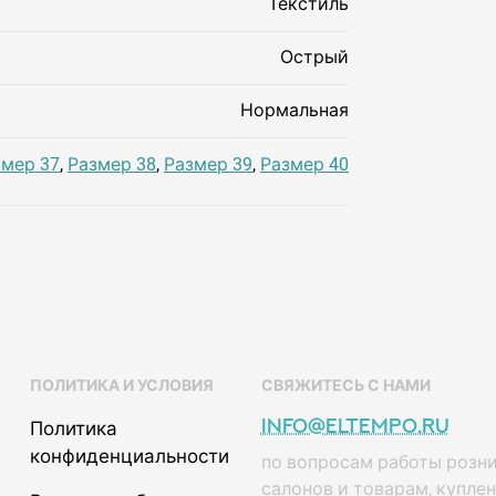
Текстиль
Острый
Нормальная
змер 37
,
Размер 38
,
Размер 39
,
Размер 40
ПОЛИТИКА И УСЛОВИЯ
СВЯЖИТЕСЬ С НАМИ
info@eltempo.ru
Политика
конфиденциальности
по вопросам работы розн
салонов и товарам, купле