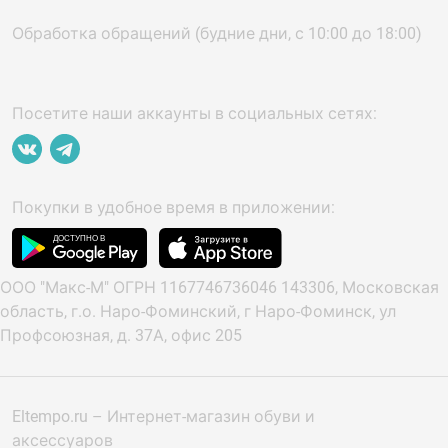
Обработка обращений (будние дни, с 10:00 до 18:00)
Посетите наши аккаунты в социальных сетях:
Покупки в удобное время в приложении:
ООО "Макс-М" ОГРН 1167746736046 143306, Московская
область, г.о. Наро-Фоминский, г Наро-Фоминск, ул
Профсоюзная, д. 37А, офис 205
Eltempo.ru – Интернет-магазин обуви и
аксессуаров