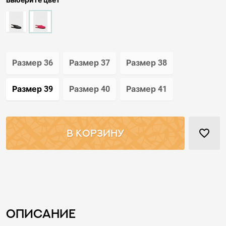
Выберите цвет
Размер 36
Размер 37
Размер 38
Размер 39
Размер 40
Размер 41
favorite_border
В КОРЗИНУ
Описание