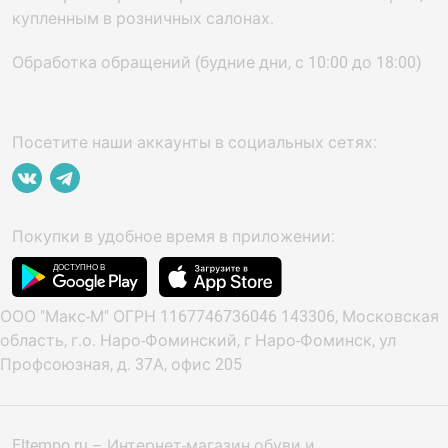
купленным в розничных салонах.
Обработка обращений (будние дни, с 10:00 до 18:00)
Посетите наши аккаунты в социальных сетях:
Покупки в удобное время в приложении:
ООО "Макс-М" ОГРН 1167746736046 143306, Московская
область, г.о. Наро-Фоминский, г Наро-Фоминск, ул
Профсоюзная, д. 37А, офис 205
Eltempo.ru – Интернет-магазин обуви и