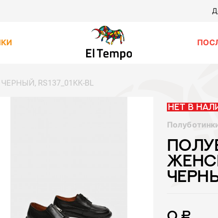
Д
НКИ
ПОС
 ЧЕРНЫЙ, RS137_01KK-BL
Нет в нал
Полуботинк
ПОЛУ
ЖЕНСК
ЧЕРНЫ
0 ₽