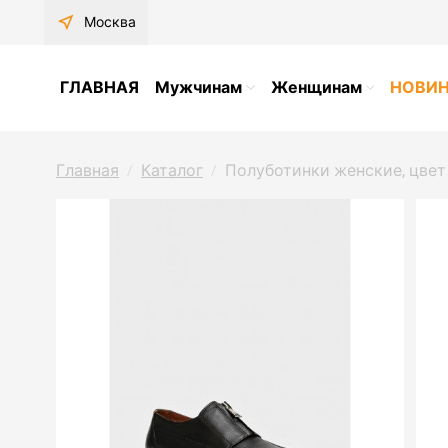
near_me
Москва
ГЛАВНАЯ
Мужчинам
Женщинам
НОВИ
Главная
Каталог
Полуботинки женские, цвет
/
/