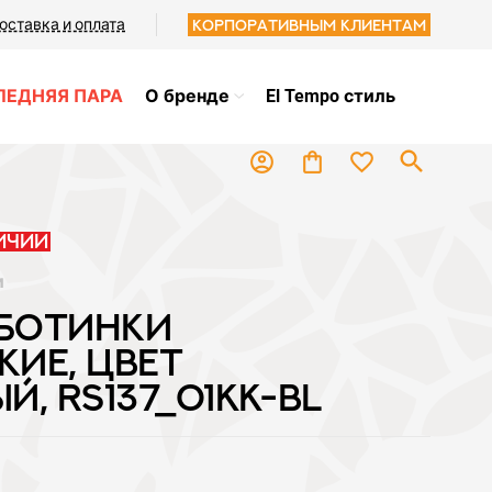
оставка и оплата
Корпоративным клиентам
ЛЕДНЯЯ ПАРА
О бренде
El Tempo стиль
search
favorite_border
account_circle
shopping_bag
ичии
и
БОТИНКИ
ИЕ, ЦВЕТ
Й, RS137_01KK-BL