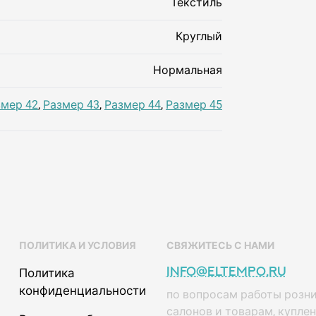
Текстиль
Круглый
Нормальная
змер 42
,
Размер 43
,
Размер 44
,
Размер 45
ПОЛИТИКА И УСЛОВИЯ
СВЯЖИТЕСЬ С НАМИ
info@eltempo.ru
Политика
конфиденциальности
по вопросам работы розн
салонов и товарам, купле