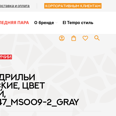
оставка и оплата
Корпоративным клиентам
ЛЕДНЯЯ ПАРА
О бренде
El Tempo стиль
search
favorite_border
account_circle
shopping_bag
ичии
ДРИЛЬИ
КИЕ, ЦВЕТ
Й,
47_MS009-2_GRAY