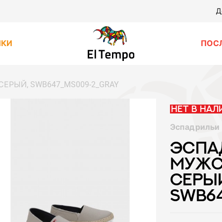
Д
НКИ
ПОС
 СЕРЫЙ, SWB647_MS009-2_GRAY
Нет в нал
Эспадрильи
ЭСПА
МУЖС
СЕРЫ
SWB6