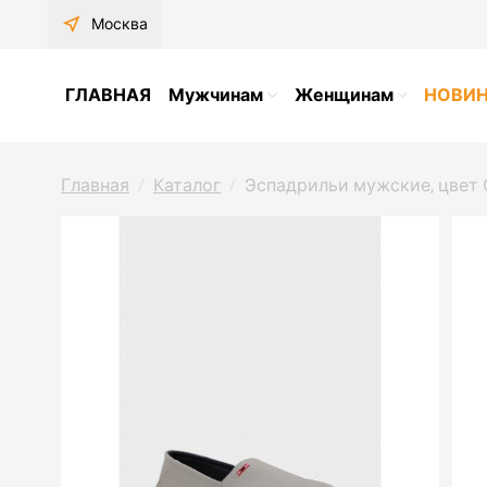
near_me
Москва
ГЛАВНАЯ
Мужчинам
Женщинам
НОВИ
Главная
Каталог
Эспадрильи мужские, цвет
/
/