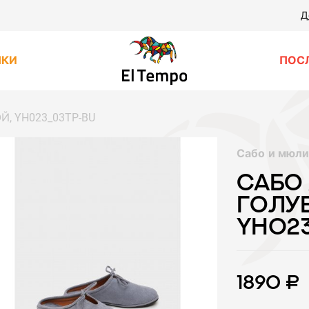
Д
НКИ
ПОС
Й, YH023_03TP-BU
Сабо и мюл
САБО 
ГОЛУ
YH02
1890 ₽