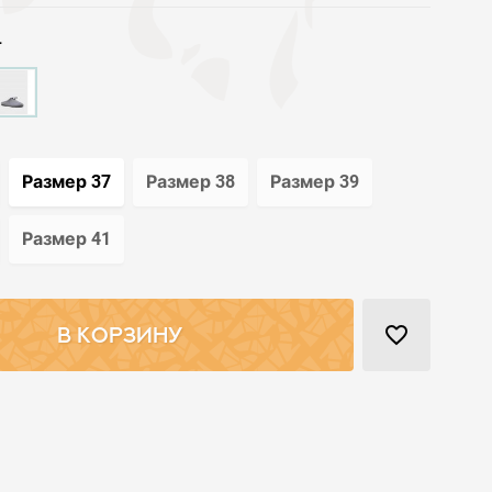
т
Размер 37
Размер 38
Размер 39
Размер 41
favorite_border
В КОРЗИНУ