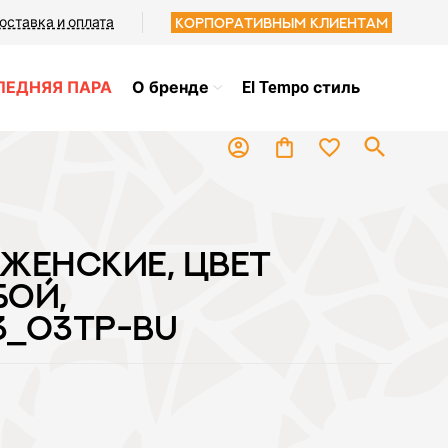
оставка и оплата
Корпоративным клиентам
ЛЕДНЯЯ ПАРА
О бренде
El Tempo стиль
search
favorite_border
account_circle
shopping_bag
и
ЖЕНСКИЕ, ЦВЕТ
БОЙ,
3_03TP-BU