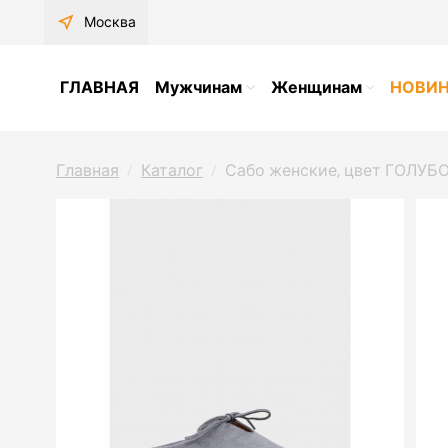
near_me
Москва
ГЛАВНАЯ
Мужчинам
Женщинам
НОВИ
Главная
Каталог
Сабо женские, цвет ГОЛУБО
/
/