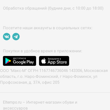
Обработка обращений (будние дни, с 10:00 до 18:00)
Посетите наши аккаунты в социальных сетях:
Покупки в удобное время в приложении:
ООО "Макс-М" ОГРН 1167746736046 143306, Московская
область, г.о. Наро-Фоминский, г Наро-Фоминск, ул
Профсоюзная, д. 37А, офис 205
Eltempo.ru – Интернет-магазин обуви и
аксессуаров