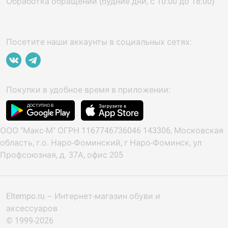
Обработка обращений (будние дни, с 10:00 до 18:00)
Посетите наши аккаунты в социальных сетях:
Покупки в удобное время в приложении:
ООО "Макс-М" ОГРН 1167746736046 143306, Московская
область, г.о. Наро-Фоминский, г Наро-Фоминск, ул
Профсоюзная, д. 37А, офис 205
Eltempo.ru – Интернет-магазин обуви и
аксессуаров
© 1999-2026