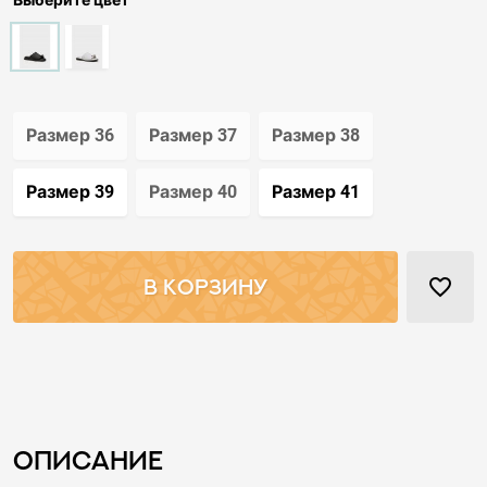
Выберите цвет
Размер 36
Размер 37
Размер 38
Размер 39
Размер 40
Размер 41
favorite_border
В КОРЗИНУ
Описание