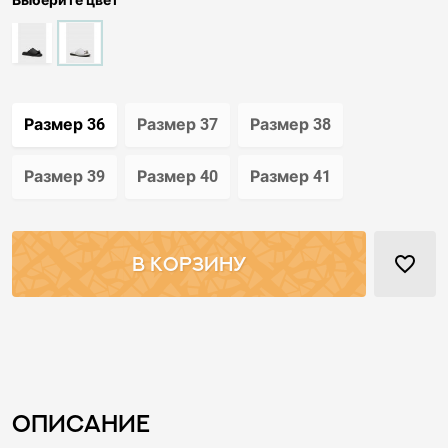
Выберите цвет
Размер 36
Размер 37
Размер 38
Размер 39
Размер 40
Размер 41
favorite_border
В КОРЗИНУ
Описание