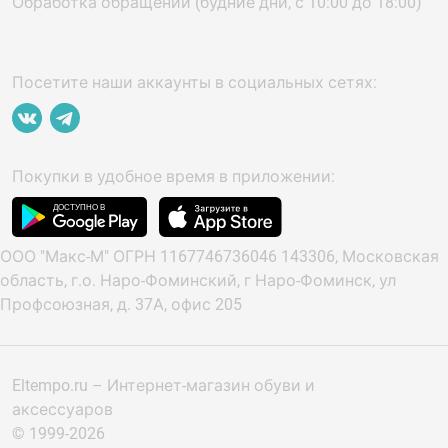
Обработка обращений (будние дни, с 10:00 до 18:00)
Посетите наши аккаунты в социальных сетях:
Покупки в удобное время в приложении:
ООО "Макс-М" ОГРН 1167746736046 143306, Московская
область, г.о. Наро-Фоминский, г Наро-Фоминск, ул
Профсоюзная, д. 37А, офис 205
Eltempo.ru – Интернет-магазин обуви и
аксессуаров
© 1999-2026